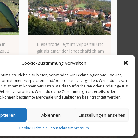
 in
Biesenrode liegt im Wippertal und
 2002
gilt als einer der landschaftlich am
Region
schönsten gelegenen Orte im
Cookie-Zustimmung verwalten
Südharz.
optimales Erlebnis zu bieten, verwenden wir Technologien wie Cookies,
Weiterlesen
formationen zu speichern und/oder darauf zuzugreifen. Wenn du diesen
n zustimmst, können wir Daten wie das Surfverhalten oder eindeutige IDs
Website verarbeiten. Wenn du deine Zustimmung nicht erteilst oder
t, können bestimmte Merkmale und Funktionen beeinträchtigt werden.
ptieren
Ablehnen
Einstellungen ansehen
Kontakt
Impressum
Datenschutz
Sponsoren
Cookie-Richtlinie
Datenschutz
Impressum