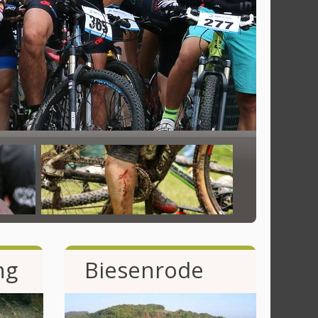
ng
Biesenrode