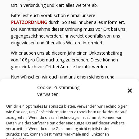
Ort in Verbindung und klärt alles weitere ab.
Bitte lest euch vorab schon einmal unsere
PLATZORDNUNG
durch. So seid ihr über alles informiert.
Die Kenntnisnahme dieser Ordnung muss vor Ort bei uns
gegengezeichnet werden. Ihr werdet ebenfalls von uns
eingewiesen und über alles Weitere informiert.
Wir erlauben uns ab diesem Jahr einen Unkostenbeitrag
von 10€ pro Übernachtung zu erheben. Diese können
ganz einfach vor Ort bei Anreise bezahlt werden.
Nun wünschen wir euch und uns einen sicheren und
reibungslosen Ablauf der Veranstaltung und hoffen, dass
Cookie-Zustimmung
ihr Spaß habt und uns auch im nächsten Jahr wieder
verwalten
besucht
Um dir ein optimales Erlebnis zu bieten, verwenden wir Technologien
Kontakt zum ORG-Team:
wie Cookies, um Geräteinformationen zu speichern und/oder darauf
zuzugreifen. Wenn du diesen Technologien zustimmst, können wir
→ Christian Walinski – 0170/7375452
Daten wie das Surfverhalten oder eindeutige IDs auf dieser Website
→ Hannah Peters – 0176/78959894
verarbeiten. Wenn du deine Zustimmung nicht erteilst oder
zurückziehst, können bestimmte Merkmale und Funktionen