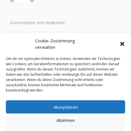
Kommentare sind deaktiviert.
Quicklinks
Cookie-Zustimmung
verwalten
Um dir ein optimales Erlebnis zu bieten, verwenden wir Technologien
Bilder 2026
wie Cookies, um Geräteinformationen zu speichern und/oder darauf
Ergebnisse – Bergzeitfahren 2026
zuzugreifen. Wenn du diesen Technologien zustimmst, können wir
Ergebnisse – 24. MTB 2026
Daten wie das Surfverhalten oder eindeutige IDs auf dieser Website
verarbeiten. Wenn du deine Zustimmung nicht erteilst oder
Instagram Kanal
zurückziehst, können bestimmte Merkmale und Funktionen
Facebook Kanal
beeinträchtigt werden.
WhatsApp Kanal
Akzeptieren
Ablehnen
www.mtb-biesenrode.de | info@mtb-biesenrode.de