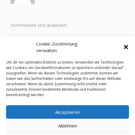
Kommentare sind deaktiviert.
Quicklinks
Cookie-Zustimmung
verwalten
Um dir ein optimales Erlebnis zu bieten, verwenden wir Technologien
Bilder 2026
wie Cookies, um Geräteinformationen zu speichern und/oder darauf
Ergebnisse – Bergzeitfahren 2026
zuzugreifen. Wenn du diesen Technologien zustimmst, können wir
Ergebnisse – 24. MTB 2026
Daten wie das Surfverhalten oder eindeutige IDs auf dieser Website
verarbeiten. Wenn du deine Zustimmung nicht erteilst oder
Instagram Kanal
zurückziehst, können bestimmte Merkmale und Funktionen
Facebook Kanal
beeinträchtigt werden.
WhatsApp Kanal
Akzeptieren
Ablehnen
www.mtb-biesenrode.de | info@mtb-biesenrode.de